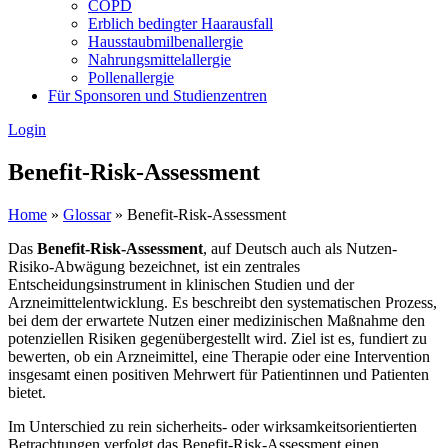
COPD
Erblich bedingter Haarausfall
Hausstaubmilbenallergie
Nahrungsmittelallergie
Pollenallergie
Für Sponsoren und Studienzentren
Login
Benefit-Risk-Assessment
Home
»
Glossar
»
Benefit-Risk-Assessment
Das
Benefit-Risk-Assessment
, auf Deutsch auch als Nutzen-
Risiko-Abwägung bezeichnet, ist ein zentrales
Entscheidungsinstrument in klinischen Studien und der
Arzneimittelentwicklung. Es beschreibt den systematischen Prozess,
bei dem der erwartete Nutzen einer medizinischen Maßnahme den
potenziellen Risiken gegenübergestellt wird. Ziel ist es, fundiert zu
bewerten, ob ein Arzneimittel, eine Therapie oder eine Intervention
insgesamt einen positiven Mehrwert für Patientinnen und Patienten
bietet.
Im Unterschied zu rein sicherheits- oder wirksamkeitsorientierten
Betrachtungen verfolgt das Benefit-Risk-Assessment einen