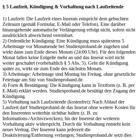
§ 5 Laufzeit, Kündigung & Vorhaltung nach Laufzeitende
1) Laufzeit: Die Laufzeit eines Inserats entspricht dem gebuchten
Zeitraum (gemäß Formular, E-Mail oder Telefon). Eine darüber
hinausgehende automatische Verlängerung erfolgt nicht, sofern nicht
ausdrücklich abweichend vereinbart.
2) Ordentliche Kündigung: Eine Kündigung muss spätestens 5
Arbeitstage vor Monatsende bei Studienproband.de zugehen und
wirkt dann zum Ende dieses Monats (24:00 Uhr). Für den folgenden
Monat fallen keine Entgelte mehr an und das Inserat wird nicht
weiter geschaltet (vorbehaltlich § 5 Abs. 5). Geht die Kündigung
später zu, wirkt sie zum Ende des nächsten Monats.
3) Arbeitstage: Arbeitstage sind Montag bis Freitag, ohne gesetzliche
Feiertage am Sitz von Studienproband.de.
4) Form & Bestätigung: Die Kündigung kann in Textform (z. B. per
E-Mail) erklärt werden. Studienproband.de bestätigt den Zugang der
Kündigung.
5) Vorhaltung nach Laufzeitende (kostenfrei): Nach Ablauf der
Laufzeit darf Studienproband.de das Inserat ohne weitere Kosten für
den Inserenten weiterhin sichtbar halten (z. B. zu
Informations-/Archivzwecken), bis der Inserent der weiteren
Vorhaltung aktiv widerspricht. Durch die Vorhaltung entsteht kein
neuer Vertrag. Der Inserent kann jederzeit die
Deaktivierung/Entfernung verlangen; Studienproband.de setzt dies