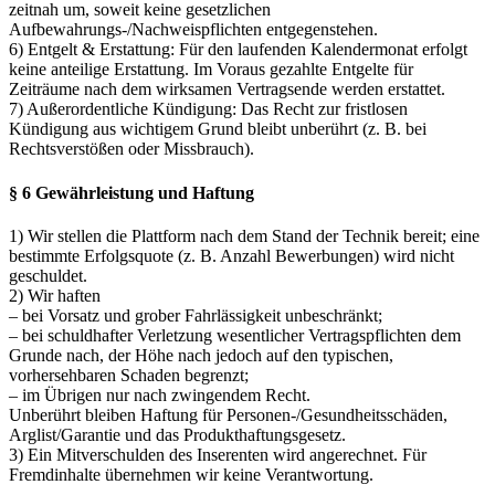
zeitnah um, soweit keine gesetzlichen
Aufbewahrungs-/Nachweispflichten entgegenstehen.
6) Entgelt & Erstattung: Für den laufenden Kalendermonat erfolgt
keine anteilige Erstattung. Im Voraus gezahlte Entgelte für
Zeiträume nach dem wirksamen Vertragsende werden erstattet.
7) Außerordentliche Kündigung: Das Recht zur fristlosen
Kündigung aus wichtigem Grund bleibt unberührt (z. B. bei
Rechtsverstößen oder Missbrauch).
§ 6 Gewährleistung und Haftung
1) Wir stellen die Plattform nach dem Stand der Technik bereit; eine
bestimmte Erfolgsquote (z. B. Anzahl Bewerbungen) wird nicht
geschuldet.
2) Wir haften
– bei Vorsatz und grober Fahrlässigkeit unbeschränkt;
– bei schuldhafter Verletzung wesentlicher Vertragspflichten dem
Grunde nach, der Höhe nach jedoch auf den typischen,
vorhersehbaren Schaden begrenzt;
– im Übrigen nur nach zwingendem Recht.
Unberührt bleiben Haftung für Personen-/Gesundheitsschäden,
Arglist/Garantie und das Produkthaftungsgesetz.
3) Ein Mitverschulden des Inserenten wird angerechnet. Für
Fremdinhalte übernehmen wir keine Verantwortung.