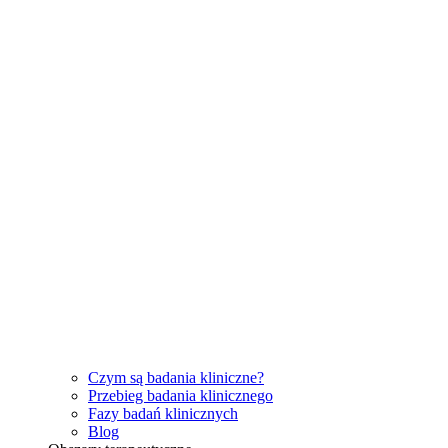
Czym są badania kliniczne?
Przebieg badania klinicznego
Fazy badań klinicznych
Blog